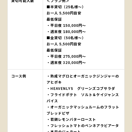
貸切可能人数
＜プラン例＞
■半貸切（25名様～）
お一人 5,500円目安
最低保証
・平日夜 150,000円～
・週末夜 180,000円～
■全貸切（50名様～）
お一人 5,500円目安
最低保証
・平日夜 275,000円～
・週末夜 320,000円～
コース例
・熟成マグロとオーガニックジンジャーの
アヒポキ
・HEAVENLYS グリーンズコブサラダ
・フライドポテト ソルト＆ケイジャンス
パイス
・オーガニックマッシュルームのフラット
ブレッドピザ
・若鶏レモンバターロースト
・フレッシュトマトのペンネアラビアータ
・本日のジェラート